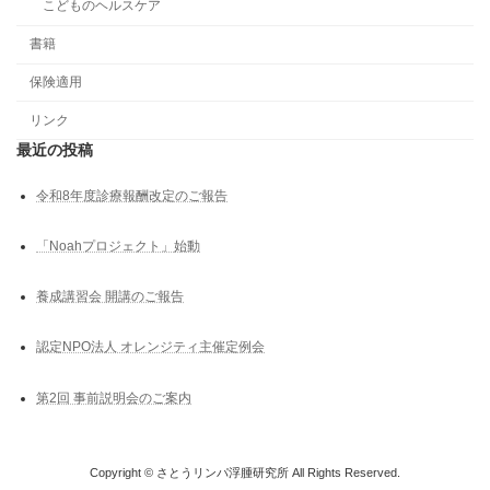
こどものヘルスケア
書籍
保険適用
リンク
最近の投稿
令和8年度診療報酬改定のご報告
「Noahプロジェクト」始動
養成講習会 開講のご報告
認定NPO法人 オレンジティ主催定例会
第2回 事前説明会のご案内
Copyright © さとうリンパ浮腫研究所 All Rights Reserved.