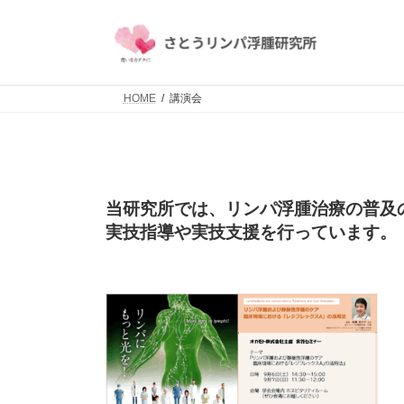
コ
ナ
ン
ビ
テ
ゲ
ン
ー
ツ
シ
HOME
講演会
へ
ョ
ス
ン
キ
に
ッ
移
プ
動
当研究所では、リンパ浮腫治療の普及
実技指導や実技支援を行っています。